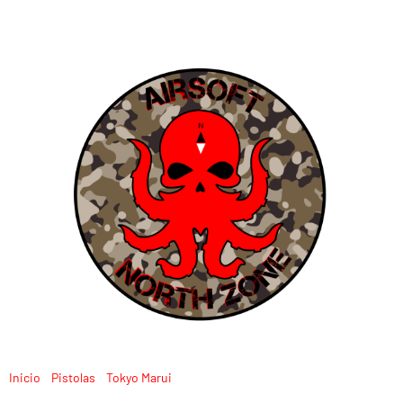
Inicio
/
Pistolas
/
Tokyo Marui
/ MARUI GBB DESERT WARRIOR