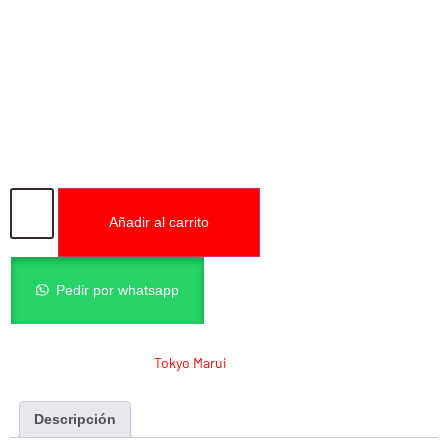
MARUI GBB DESERT
WARRIOR
0.00
€
Añadir al carrito
Pedir por whatsapp
SKU:
MRP36
Categoría:
Tokyo Marui
Descripción