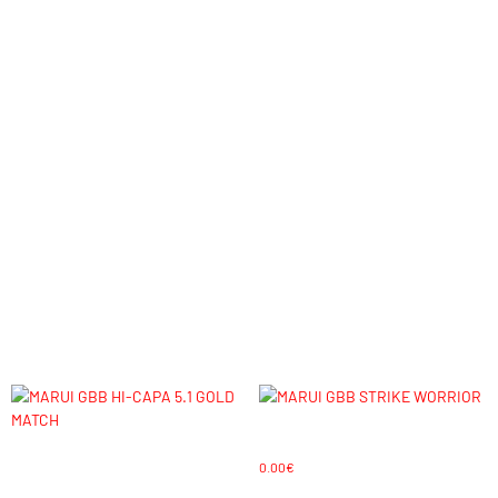
Descripción
MARUI GBB DESERT WARRIOR
Blow Back: SI
Hop Up: SI
Peso: 820 grs.
Longitud: 203 mm.
Construcción: Abs metal
FPS: 280-300
Cargador: 28+1 rds
Cargador suplementario: MRC27
Productos relacionados
MARUI GBB STRIKE WORRIOR
MARUI GBB HI-CAPA 5.1 GOLD
0.00
€
MATCH