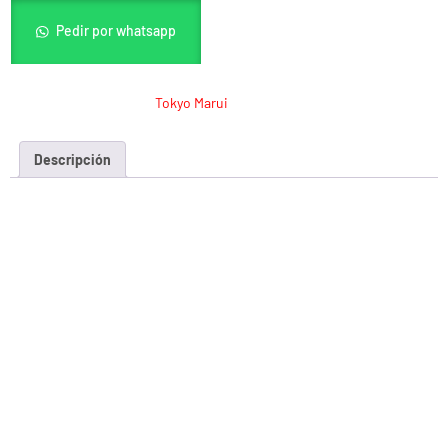
Pedir por whatsapp
SKU:
MRP43
Categoría:
Tokyo Marui
Descripción
Descripción
MARUI GBB NIGHT WARRIOR
Blow Back: SI
Hop Up: SI
Peso: 990 grs.
Longitud: 218 mm.
Construcción: Abs metal
FPS: 280-300
Cargador: 24+1 rds
Cargador suplementario: MRC27