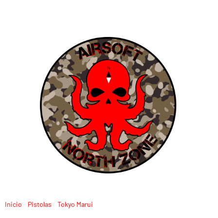
Inicio
/
Pistolas
/
Tokyo Marui
/ MARUI GBB NIGHT WARRIOR