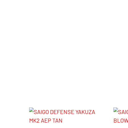
Peso: 630 grs.
Longitud: 185 mm.
Construcción: Abs metal
FPS: 190-200
Cargador: 30 rds
Batería: Lipo 7,4v-800mah
Cargador suplementario: SGA0014 (30rds
AC12704
Productos relaci