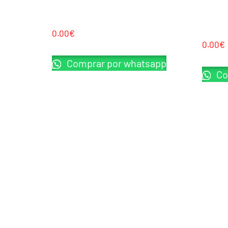
SAIGO DEFENSE YAKUZA MK2 AEP TAN
SAIGO 
METAL S
0.00
€
0.00
€
Comprar por whatsapp
Co