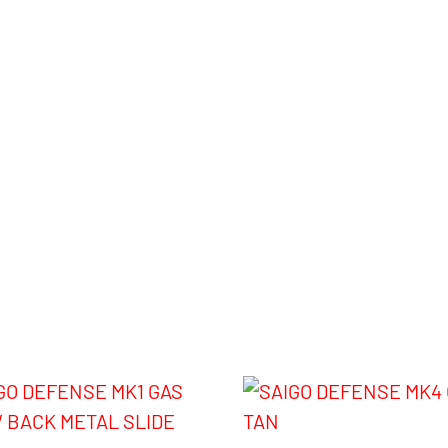
) y SGA0015 (100 rds)
onados