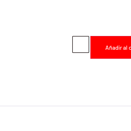
AEP 
0.00
€
Añadir al 
SKU:
SG00042
Categor