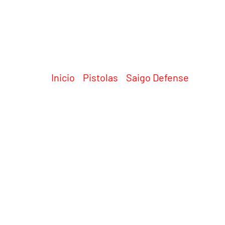
Inicio
/
Pistolas
/
Saigo Defense
/ SAIGO
Productos relaci