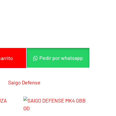
al
 incluído
o: GAS SGA0011 / CO2 SGA0012
Pedir por whatsapp
carrito
ría:
Saigo Defense