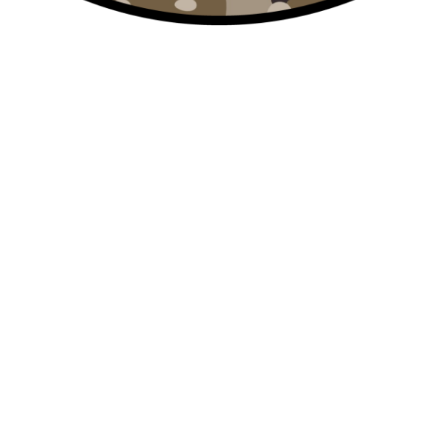
 DEFENSE MK1 CO2 BLOW BACK METAL SLIDE TAN
SAIGO
onados
MK1 