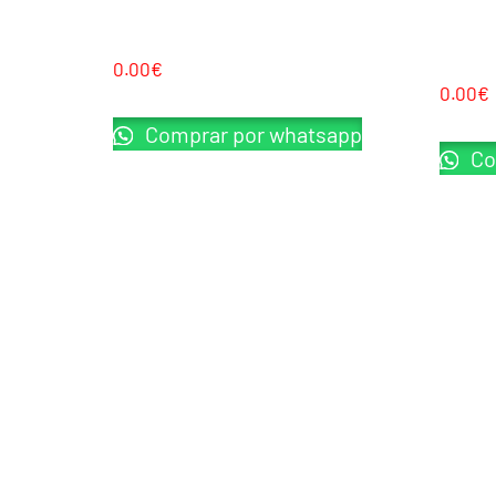
SAIGO DEFENSE MK4 GBB TAN
SAIGO 
METAL S
0.00
€
0.00
€
Comprar por whatsapp
Co