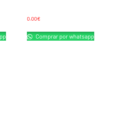
P NEGRA
SAIGO DEFENSE MK4 GBB OD
0.00
€
pp
Comprar por whatsapp