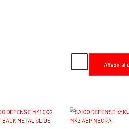
Peso: 930 grs.
Longitud: 215 mm.
Construcción: ABS met
FPS: 300-320
Cargador: 23 RDS (CO2)
Cargador suplementari
Añadir al 
SKU:
SG00031C
Catego