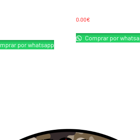
DEFENSE MK1 CO2 BLOW BACK
SAIGO DEFENSE YAKUZA MK2 AE
LIDE
0.00
€
Comprar por whatsa
mprar por whatsapp