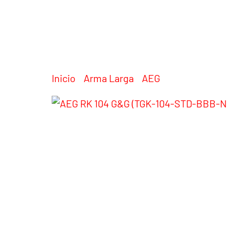
Inicio
/
Arma Larga
/
AEG
/ AEG RK 104 
Productos relaci