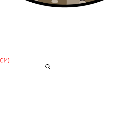
G&G (TGK-104-STD-BBB-NCM)
AEG R
onados
(TGK-