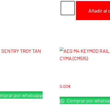
Añadir al 
SKU:
EGK104STD
Categ
TRY TROY TAN G&P
AEG M4 KEYMOD RAIL TAN CYMA
(CM515)
0.00
€
mprar por whatsapp
Comprar por whatsa