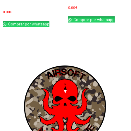
AEG MP41 BLOW BACK FULL METAL REAL WOOD
AEG MP40 NEGRO AGM (MP007)
SRC
0.00
€
0.00
€
Comprar por whatsapp
Comprar por whatsapp