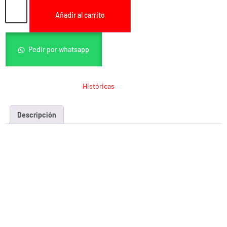
Añadir al carrito
Pedir por whatsapp
SKU:
AC10615
Categoría:
Históricas
Descripción
Descripción
AEG M14 REAL WOOD CYMA (CM032C)
Blow Back: NO
Hop Up: SI
Peso: 3620 grs.
Longitud: 1127 mm.