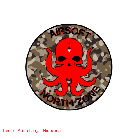
Inicio
/
Arma Larga
/
Históricas
/ AEG M14 REAL WOOD CYMA
(CM032C)