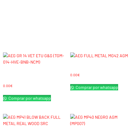
Construcción: Full metal
FPS: 370
Cargador: 450 rds
Batería: No incluye
Cargador suplementario: AC10852
Productos relacionados
AEG FULL METAL MG42 AGM
AEG GR 14 VET ETU G&G (TGM-014-HVE-BNB-
0.00
€
NCM)
0.00
€
Comprar por whatsapp
Comprar por whatsapp